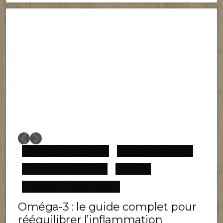
Équilibre Omega 6 Omega 3
Inflammation Chronique
Inflammation De Bas Grade
Omega 3
F
Reconnection Équilibre Corporel
Oméga-3 : le guide complet pour
rééquilibrer l’inflammation