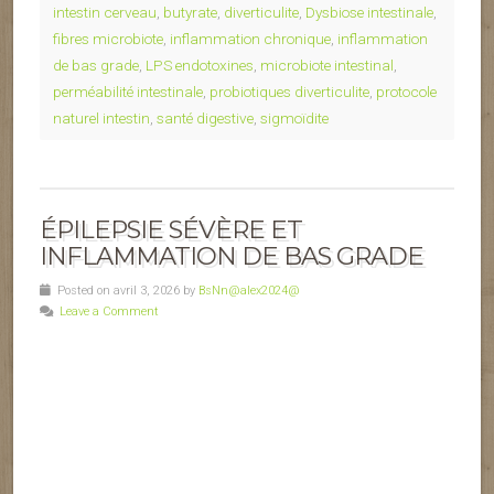
intestin cerveau
,
butyrate
,
diverticulite
,
Dysbiose intestinale
,
fibres microbiote
,
inflammation chronique
,
inflammation
de bas grade
,
LPS endotoxines
,
microbiote intestinal
,
perméabilité intestinale
,
probiotiques diverticulite
,
protocole
naturel intestin
,
santé digestive
,
sigmoïdite
ÉPILEPSIE SÉVÈRE ET
INFLAMMATION DE BAS GRADE
Posted on avril 3, 2026 by
BsNn@alex2024@
Leave a Comment