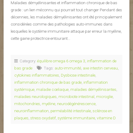
Maladies démyélinisantes et inflammation chronique de bas
grade : un lien méconnu qui pourrait tout changer Pendant des
décennies, les maladies démyélinisantes ont été principalement
considérées comme des pathologies auto-immunes dans
lesquelles le système immunitaire attaque par erreur la myéline,
cette gaine protectrice entourant…
Category:
équilibre omega 6 omega 3
,
inflammation de
bas grade
Tags:
auto-immunité
,
axe intestin cerveau
,
cytokines inflammatoires
,
Dysbiose intestinale
,
inflammation chronique de bas grade
,
inflammation
systémique
,
maladie cœliaque
,
maladies démyélinisantes
,
maladies neurologiques
,
microbiote intestinal
,
microglie
,
mitochondries
,
myéline
,
neurodégénérescence
,
neuroinflammation
,
perméabilité intestinale
,
sclérose en
plaques
,
stress oxydatif
,
système immunitaire
,
vitamine D