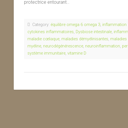
protectrice entourant…
Category:
équilibre omega 6 omega 3
,
inflammation 
cytokines inflammatoires
,
Dysbiose intestinale
,
inflamm
maladie cœliaque
,
maladies démyélinisantes
,
maladies
myéline
,
neurodégénérescence
,
neuroinflammation
,
per
système immunitaire
,
vitamine D