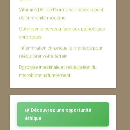
Vitamine D3 : de l’hormone oubliée à pilier
de l’immunité moderne
Optimiser le cerveau face aux pathologies
chroniques
Inflammation chronique la méthode pour
rééquilibrer votre terrain
Dysbiose intestinale et restauration du
microbiote naturellement
🌿 Découvrez une opportunité
éthique