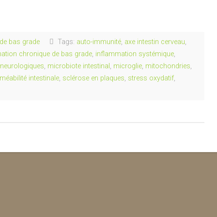
de bas grade
Tags:
auto-immunité
,
axe intestin cerveau
,
ation chronique de bas grade
,
inflammation systémique
,
 neurologiques
,
microbiote intestinal
,
microglie
,
mitochondries
,
méabilité intestinale
,
sclérose en plaques
,
stress oxydatif
,