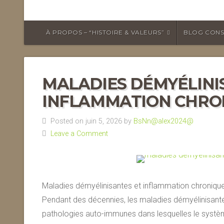
À PROPOS – “HISTOIRE & VALEURS”
BLOG CONS
MALADIES DÉMYÉLINI
INFLAMMATION CHRO
Posted on juin 5, 2026 by
BsNn@alex2024@
Leave a Comment
Maladies démyélinisantes et inflammation chronique 
Pendant des décennies, les maladies démyélinisan
pathologies auto-immunes dans lesquelles le système