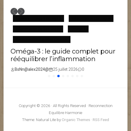
Équilibre Omega 6 Omega 3
Inflammation Chronique
Inflammation De Bas Grade
Omega 3
F
Reconnection Équilibre Corporel
Oméga-3 : le guide complet pour
rééquilibrer l’inflammation
BsNn@alex2024@
25 juillet 2026
0
Copyright © 2026 · All Rights Reserved · Reconnection
Equilibre Harmonie
Theme: Natural Lite by
Organic Themes
·
RSS Feed