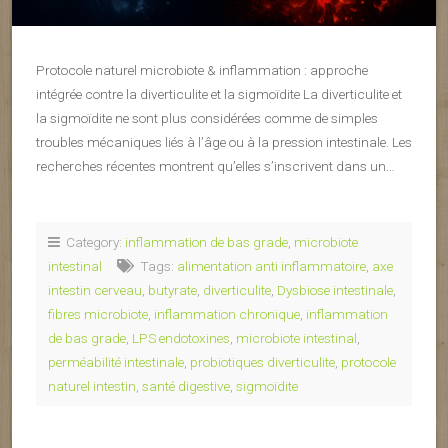
Protocole naturel microbiote & inflammation : approche
intégrée contre la diverticulite et la sigmoïdite La diverticulite et
la sigmoïdite ne sont plus considérées comme de simples
troubles mécaniques liés à l’âge ou à la pression intestinale. Les
recherches récentes montrent qu’elles s’inscrivent dans un…
Category:
inflammation de bas grade
,
microbiote
intestinal
Tags:
alimentation anti inflammatoire
,
axe
intestin cerveau
,
butyrate
,
diverticulite
,
Dysbiose intestinale
,
fibres microbiote
,
inflammation chronique
,
inflammation
de bas grade
,
LPS endotoxines
,
microbiote intestinal
,
perméabilité intestinale
,
probiotiques diverticulite
,
protocole
naturel intestin
,
santé digestive
,
sigmoïdite