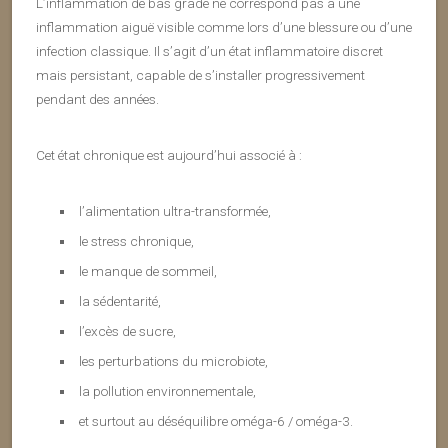
L’inflammation de bas grade ne correspond pas à une
inflammation aiguë visible comme lors d’une blessure ou d’une
infection classique. Il s’agit d’un état inflammatoire discret
mais persistant, capable de s’installer progressivement
pendant des années.
Cet état chronique est aujourd’hui associé à :
l’alimentation ultra-transformée,
le stress chronique,
le manque de sommeil,
la sédentarité,
l’excès de sucre,
les perturbations du microbiote,
la pollution environnementale,
et surtout au déséquilibre oméga-6 / oméga-3.