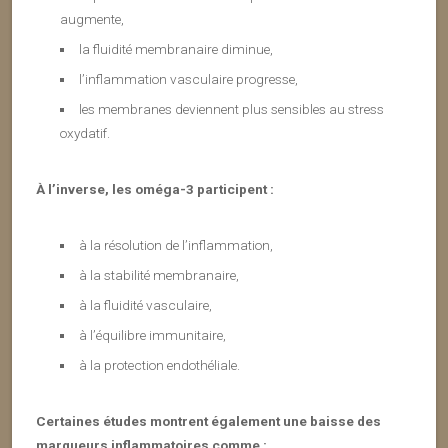
augmente,
la fluidité membranaire diminue,
l’inflammation vasculaire progresse,
les membranes deviennent plus sensibles au stress
oxydatif.
À l’inverse, les oméga-3 participent :
à la résolution de l’inflammation,
à la stabilité membranaire,
à la fluidité vasculaire,
à l’équilibre immunitaire,
à la protection endothéliale.
Certaines études montrent également une baisse des
marqueurs inflammatoires comme :