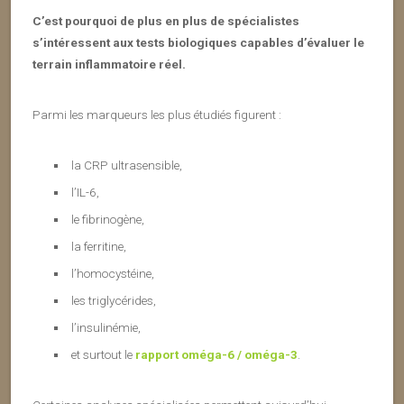
C’est pourquoi de plus en plus de spécialistes
s’intéressent aux tests biologiques capables d’évaluer le
terrain inflammatoire réel.
Parmi les marqueurs les plus étudiés figurent :
la CRP ultrasensible,
l’IL-6,
le fibrinogène,
la ferritine,
l’homocystéine,
les triglycérides,
l’insulinémie,
et surtout le
rapport oméga-6 / oméga-3
.