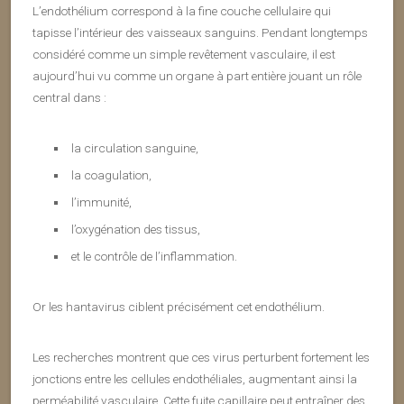
L’endothélium correspond à la fine couche cellulaire qui
tapisse l’intérieur des vaisseaux sanguins. Pendant longtemps
considéré comme un simple revêtement vasculaire, il est
aujourd’hui vu comme un organe à part entière jouant un rôle
central dans :
la circulation sanguine,
la coagulation,
l’immunité,
l’oxygénation des tissus,
et le contrôle de l’inflammation.
Or les hantavirus ciblent précisément cet endothélium.
Les recherches montrent que ces virus perturbent fortement les
jonctions entre les cellules endothéliales, augmentant ainsi la
perméabilité vasculaire. Cette fuite capillaire peut entraîner des