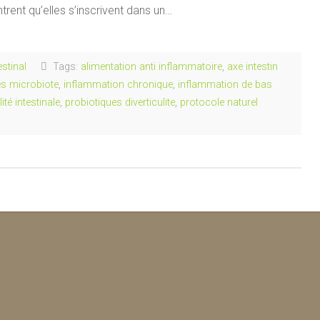
trent qu’elles s’inscrivent dans un…
estinal
Tags:
alimentation anti inflammatoire
,
axe intestin
es microbiote
,
inflammation chronique
,
inflammation de bas
ité intestinale
,
probiotiques diverticulite
,
protocole naturel