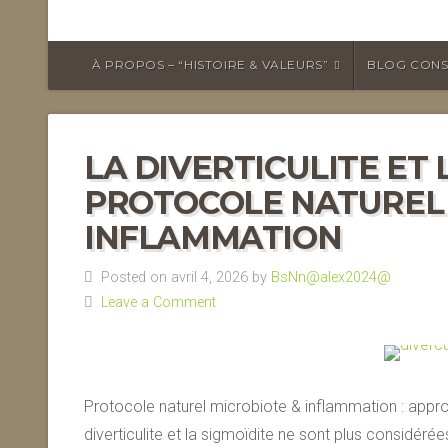
À PROPOS – “HISTOIRE & VALEURS”
BLOG CONS
LA DIVERTICULITE ET 
PROTOCOLE NATUREL 
INFLAMMATION
Posted on avril 4, 2026 by
BsNn@alex2024@
Leave a Comment
Protocole naturel microbiote & inflammation : approch
diverticulite et la sigmoïdite ne sont plus considé