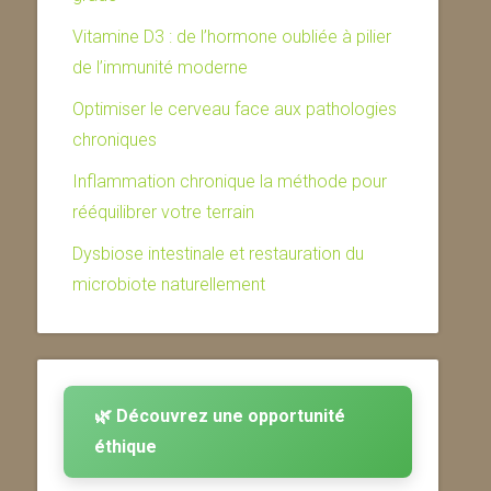
Vitamine D3 : de l’hormone oubliée à pilier
de l’immunité moderne
Optimiser le cerveau face aux pathologies
chroniques
Inflammation chronique la méthode pour
rééquilibrer votre terrain
Dysbiose intestinale et restauration du
microbiote naturellement
🌿 Découvrez une opportunité
éthique