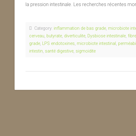
la pression intestinale. Les recherches récentes mon
Category:
inflammation de bas grade
,
microbiote int
cerveau
,
butyrate
,
diverticulite
,
Dysbiose intestinale
,
fibr
grade
,
LPS endotoxines
,
microbiote intestinal
,
perméabil
intestin
,
santé digestive
,
sigmoïdite