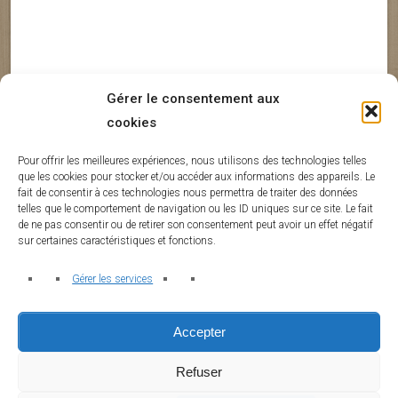
Gérer le consentement aux
cookies
Curcumine
Équilibre Omega 6 Omega 3
Inflammation Chronique
Inflammation De Bas Grade
Pour offrir les meilleures expériences, nous utilisons des technologies telles
que les cookies pour stocker et/ou accéder aux informations des appareils. Le
Fibromyalgie : des actifs naturels
M
fait de consentir à ces technologies nous permettra de traiter des données
telles que le comportement de navigation ou les ID uniques sur ce site. Le fait
prometteurs
i
de ne pas consentir ou de retirer son consentement peut avoir un effet négatif
s
sur certaines caractéristiques et fonctions.
BsNn@alex2024@
1 juillet 2026
0
Gérer les services
Accepter
Refuser
Copyright © 2026 · All Rights Reserved · Reconnection