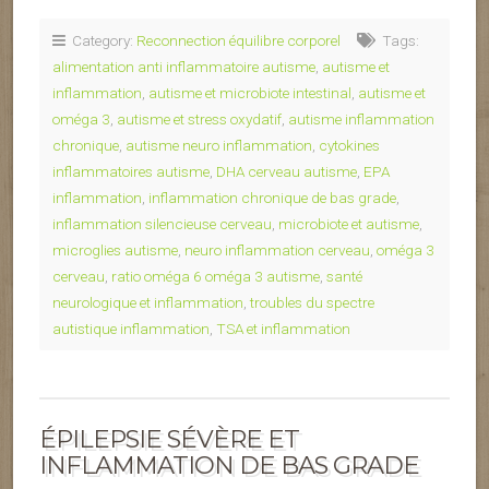
Category:
Reconnection équilibre corporel
Tags:
alimentation anti inflammatoire autisme
,
autisme et
inflammation
,
autisme et microbiote intestinal
,
autisme et
oméga 3
,
autisme et stress oxydatif
,
autisme inflammation
chronique
,
autisme neuro inflammation
,
cytokines
inflammatoires autisme
,
DHA cerveau autisme
,
EPA
inflammation
,
inflammation chronique de bas grade
,
inflammation silencieuse cerveau
,
microbiote et autisme
,
microglies autisme
,
neuro inflammation cerveau
,
oméga 3
cerveau
,
ratio oméga 6 oméga 3 autisme
,
santé
neurologique et inflammation
,
troubles du spectre
autistique inflammation
,
TSA et inflammation
ÉPILEPSIE SÉVÈRE ET
INFLAMMATION DE BAS GRADE