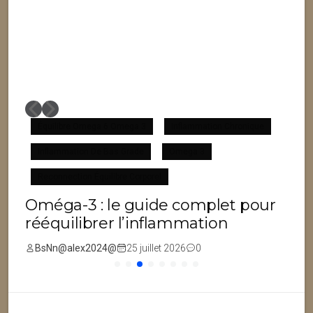
Équilibre Omega 6 Omega 3
Inflammation Chronique
Inflammation De Bas Grade
Omega 3
F
Reconnection Équilibre Corporel
Oméga-3 : le guide complet pour
rééquilibrer l’inflammation
BsNn@alex2024@
25 juillet 2026
0