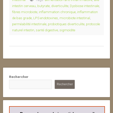
intestin cerveau
,
butyrate
,
diverticulite
,
Dysbiose intestinale
,
fibres microbiote
,
inflammation chronique
,
inflammation
de bas grade
,
LPS endotoxines
,
microbiote intestinal
,
perméabilité intestinale
,
probiotiques diverticulite
,
protocole
naturel intestin
,
santé digestive
,
sigmoïdite
Rechercher
Rechercher