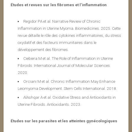
Études et revues sur les fibromes et l’inflammation
Regidor PA et al. Narrative Review of Chronic
Inflammation in Uterine Myoma. Biomedicines. 2025. Cette
revue détaille le rôle des cytokines inflammatoires, du stress
oxydatif et des facteurs immunitaires dans le
développement des fibromes.
Ciebiera M et al. The Role of Inflammation in Uterine
Fibroids. International Journal of Molecular Sciences.
2020.
Orciani M et al. Chronic Inflammation May Enhance
Leiomyoma Development. Stem Cells International. 2018.
AlAshqar A et al. Oxidative Stress and Antioxidants in
Uterine Fibroids. Antioxidants. 2023.
Études sur les parasites et les atteintes gynécologiques