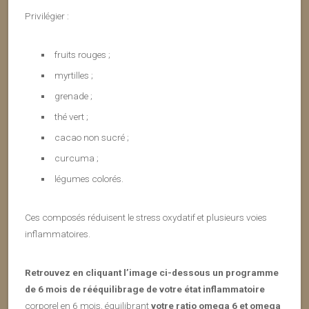
Privilégier :
fruits rouges ;
myrtilles ;
grenade ;
thé vert ;
cacao non sucré ;
curcuma ;
légumes colorés.
Ces composés réduisent le stress oxydatif et plusieurs voies
inflammatoires.
Retrouvez en cliquant l’image ci-dessous un programme
de 6 mois de rééquilibrage de votre état inflammatoire
corporel en 6 mois, équilibrant
votre ratio omega 6 et omega