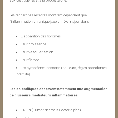
aux œstrogènes et à la progestérone.
Les recherches récentes montrent cependant que
l’inflammation chronique joue un rôle majeur dans :
L’apparition des fibromes.
Leur croissance.
Leur vascularisation.
Leur fibrose.
Les symptômes associés (douleurs, règles abondantes,
infertilité).
Les scientifiques observent notamment une augmentation
de plusieurs médiateurs inflammatoires :
TNF-α (Tumor Necrosis Factor alpha)
IL-1β