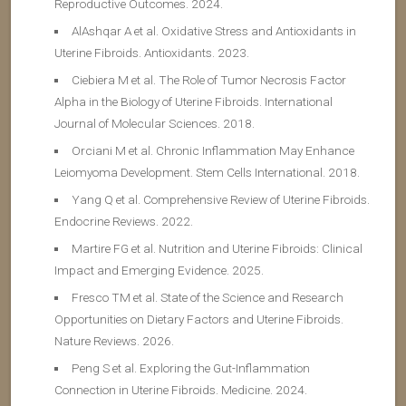
Reproductive Outcomes. 2024.
AlAshqar A et al. Oxidative Stress and Antioxidants in
Uterine Fibroids. Antioxidants. 2023.
Ciebiera M et al. The Role of Tumor Necrosis Factor
Alpha in the Biology of Uterine Fibroids. International
Journal of Molecular Sciences. 2018.
Orciani M et al. Chronic Inflammation May Enhance
Leiomyoma Development. Stem Cells International. 2018.
Yang Q et al. Comprehensive Review of Uterine Fibroids.
Endocrine Reviews. 2022.
Martire FG et al. Nutrition and Uterine Fibroids: Clinical
Impact and Emerging Evidence. 2025.
Fresco TM et al. State of the Science and Research
Opportunities on Dietary Factors and Uterine Fibroids.
Nature Reviews. 2026.
Peng S et al. Exploring the Gut-Inflammation
Connection in Uterine Fibroids. Medicine. 2024.