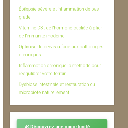
Épilepsie sévère et inflammation de bas
grade
Vitamine D3 : de l’hormone oubliée à pilier
de l’immunité moderne
Optimiser le cerveau face aux pathologies
chroniques
Inflammation chronique la méthode pour
rééquilibrer votre terrain
Dysbiose intestinale et restauration du
microbiote naturellement
🌿 Découvrez une opportunité