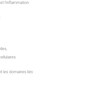
 et l’inflammation.
:
lles,
llulaires.
t les domaines liés :