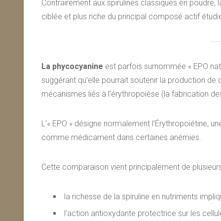
Contrairement aux spirulines classiques en poudre,
ciblée et plus riche du principal composé actif étudié
La phycocyanine
est parfois surnommée « EPO natur
suggérant qu’elle pourrait soutenir la production de 
mécanismes liés à l’érythropoïèse (la fabrication de
L’« EPO » désigne normalement l’Érythropoïétine, une
comme médicament dans certaines anémies.
Cette comparaison vient principalement de plusieurs 
la richesse de la spiruline en nutriments impl
l’action antioxydante protectrice sur les cellul