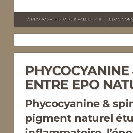
À PROPOS – “HISTOIRE & VALEURS”
BLOG CONS
PHYCOCYANINE 
ENTRE EPO NAT
Phycocyanine & spiru
pigment naturel étud
inflammatoire, l’éner