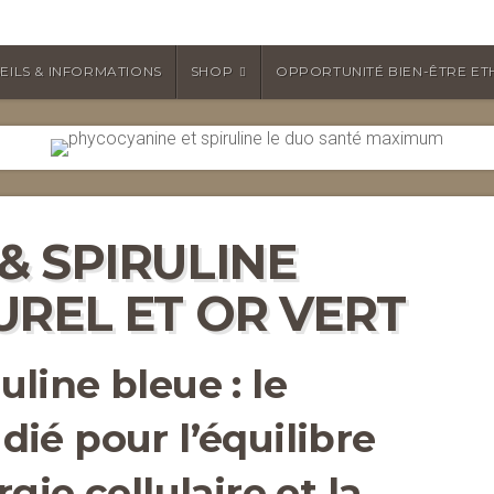
EILS & INFORMATIONS
SHOP
OPPORTUNITÉ BIEN-ÊTRE ET
& SPIRULINE
UREL ET OR VERT
line bleue : le
ié pour l’équilibre
gie cellulaire et la