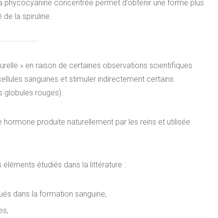
 la phycocyanine concentrée permet d’obtenir une forme plus
 de la spiruline.
elle » en raison de certaines observations scientifiques
cellules sanguines et stimuler indirectement certains
s globules rouges).
 hormone produite naturellement par les reins et utilisée
éléments étudiés dans la littérature :
iqués dans la formation sanguine,
es,