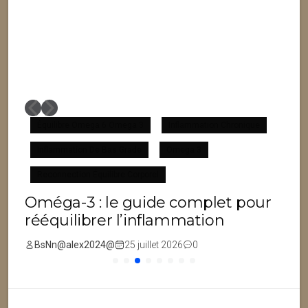
Équilibre Omega 6 Omega 3
Inflammation Chronique
Inflammation De Bas Grade
Omega 3
F
Reconnection Équilibre Corporel
Oméga-3 : le guide complet pour
rééquilibrer l’inflammation
BsNn@alex2024@
25 juillet 2026
0