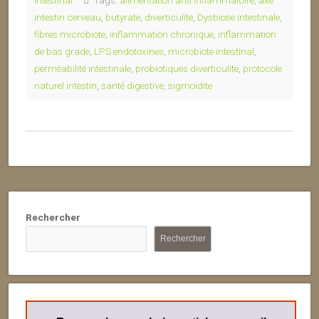
intestinal
Tags:
alimentation anti inflammatoire
,
axe
intestin cerveau
,
butyrate
,
diverticulite
,
Dysbiose intestinale
,
fibres microbiote
,
inflammation chronique
,
inflammation
de bas grade
,
LPS endotoxines
,
microbiote intestinal
,
perméabilité intestinale
,
probiotiques diverticulite
,
protocole
naturel intestin
,
santé digestive
,
sigmoïdite
Rechercher
Rechercher