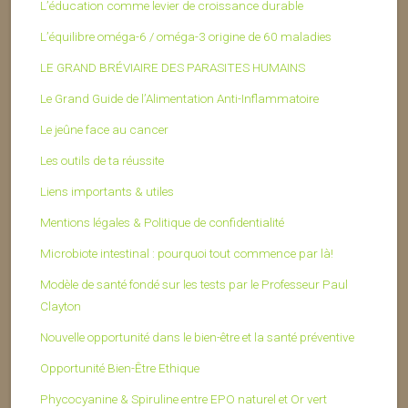
L’éducation comme levier de croissance durable
L’équilibre oméga-6 / oméga-3 origine de 60 maladies
LE GRAND BRÉVIAIRE DES PARASITES HUMAINS
Le Grand Guide de l’Alimentation Anti-Inflammatoire
Le jeûne face au cancer
Les outils de ta réussite
Liens importants & utiles
Mentions légales & Politique de confidentialité
Microbiote intestinal : pourquoi tout commence par là!
Modèle de santé fondé sur les tests par le Professeur Paul
Clayton
Nouvelle opportunité dans le bien-être et la santé préventive
Opportunité Bien-Être Ethique
Phycocyanine & Spiruline entre EPO naturel et Or vert