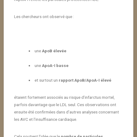
Les chercheurs ont observé que :
une
ApoB élevée
une
ApoA-I basse
et surtout un
rapport ApoB/ApoA-I élevé
étaient fortement associés au risque d’infarctus mortel,
parfois davantage que le LDL seul. Ces observations ont
ensuite été confirmées dans d’autres analyses concernant
les AVC et l’insuffisance cardiaque.
Cela soutient l’idée que le
nombre de particules