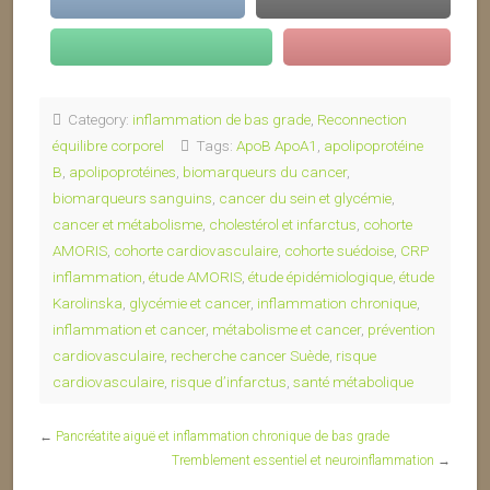
Category:
inflammation de bas grade
,
Reconnection
équilibre corporel
Tags:
ApoB ApoA1
,
apolipoprotéine
B
,
apolipoprotéines
,
biomarqueurs du cancer
,
biomarqueurs sanguins
,
cancer du sein et glycémie
,
cancer et métabolisme
,
cholestérol et infarctus
,
cohorte
AMORIS
,
cohorte cardiovasculaire
,
cohorte suédoise
,
CRP
inflammation
,
étude AMORIS
,
étude épidémiologique
,
étude
Karolinska
,
glycémie et cancer
,
inflammation chronique
,
inflammation et cancer
,
métabolisme et cancer
,
prévention
cardiovasculaire
,
recherche cancer Suède
,
risque
cardiovasculaire
,
risque d’infarctus
,
santé métabolique
←
Pancréatite aiguë et inflammation chronique de bas grade
Tremblement essentiel et neuroinflammation
→