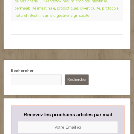
de bas grade
,
LPS endotoxines
,
microbiote intestinal
,
perméabilité intestinale
,
probiotiques diverticulite
,
protocole
naturel intestin
,
santé digestive
,
sigmoïdite
Rechercher
Rechercher
Recevez les prochains articles par mail