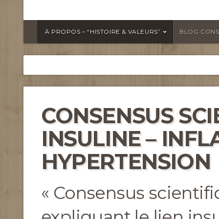
À PROPOS – “HISTOIRE & VALEURS”
BLOG CONS
CONSENSUS SCIE
INSULINE – INF
HYPERTENSION
« Consensus scientif
expliquant le lien ins