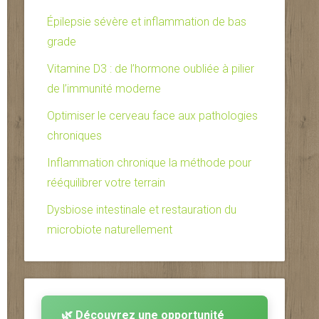
Épilepsie sévère et inflammation de bas
grade
Vitamine D3 : de l’hormone oubliée à pilier
de l’immunité moderne
Optimiser le cerveau face aux pathologies
chroniques
Inflammation chronique la méthode pour
rééquilibrer votre terrain
Dysbiose intestinale et restauration du
microbiote naturellement
🌿 Découvrez une opportunité