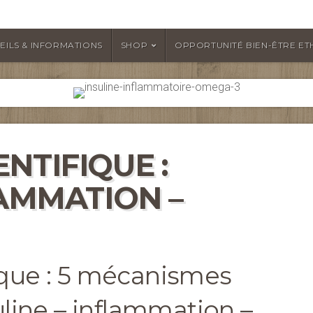
EILS & INFORMATIONS
SHOP
OPPORTUNITÉ BIEN-ÊTRE ET
NTIFIQUE :
LAMMATION –
ique : 5 mécanismes
uline – inflammation –