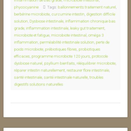
inflammation de bas grade
,
microbiote intestinal
,
phycocyanine
Tags:
ballonnements traitement naturel
,
berbérine microbiote
,
curcumine intestin
,
digestion difficile
solution
,
Dysbiose intestinale
,
inflammation chronique bas
grade
,
inflammation intestinale
,
leaky gut traitement
,
microbiote et fatigue
,
microbiote intestinal
,
oméga 3
inflammation
,
perméabilité intestinale solution
,
perte de
poids microbiote
,
prébiotiques fibres
,
probiotiques
efficaces
,
programme microbiote 120 jours
,
protocole
dysbiose naturel
,
psyllium bienfaits
,
rééquilibrer microbiote
,
réparer intestin naturellement
,
restaurer flore intestinale
,
santé intestinale
,
santé intestinale naturelle
,
troubles
digestifs solutions naturelles