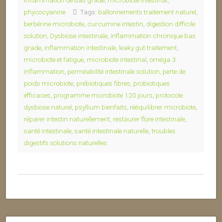
inflammation de bas grade
,
microbiote intestinal
,
phycocyanine
Tags:
ballonnements traitement naturel
,
berbérine microbiote
,
curcumine intestin
,
digestion difficile
solution
,
Dysbiose intestinale
,
inflammation chronique bas
grade
,
inflammation intestinale
,
leaky gut traitement
,
microbiote et fatigue
,
microbiote intestinal
,
oméga 3
inflammation
,
perméabilité intestinale solution
,
perte de
poids microbiote
,
prébiotiques fibres
,
probiotiques
efficaces
,
programme microbiote 120 jours
,
protocole
dysbiose naturel
,
psyllium bienfaits
,
rééquilibrer microbiote
,
réparer intestin naturellement
,
restaurer flore intestinale
,
santé intestinale
,
santé intestinale naturelle
,
troubles
digestifs solutions naturelles