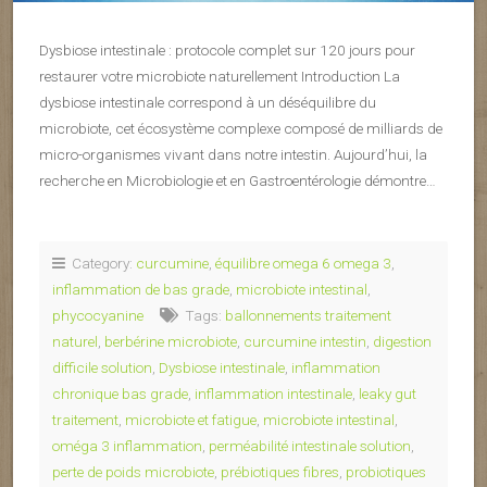
Dysbiose intestinale : protocole complet sur 120 jours pour
restaurer votre microbiote naturellement Introduction La
dysbiose intestinale correspond à un déséquilibre du
microbiote, cet écosystème complexe composé de milliards de
micro-organismes vivant dans notre intestin. Aujourd’hui, la
recherche en Microbiologie et en Gastroentérologie démontre…
Category:
curcumine
,
équilibre omega 6 omega 3
,
inflammation de bas grade
,
microbiote intestinal
,
phycocyanine
Tags:
ballonnements traitement
naturel
,
berbérine microbiote
,
curcumine intestin
,
digestion
difficile solution
,
Dysbiose intestinale
,
inflammation
chronique bas grade
,
inflammation intestinale
,
leaky gut
traitement
,
microbiote et fatigue
,
microbiote intestinal
,
oméga 3 inflammation
,
perméabilité intestinale solution
,
perte de poids microbiote
,
prébiotiques fibres
,
probiotiques