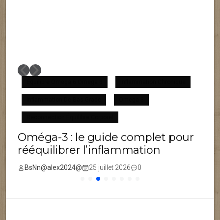
Équilibre Omega 6 Omega 3
Inflammation Chronique
Inflammation De Bas Grade
Omega 3
F
Reconnection Équilibre Corporel
Oméga-3 : le guide complet pour
rééquilibrer l’inflammation
BsNn@alex2024@
25 juillet 2026
0