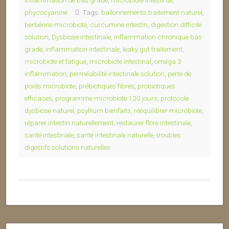
inflammation de bas grade
,
microbiote intestinal
,
phycocyanine
Tags:
ballonnements traitement naturel
,
berbérine microbiote
,
curcumine intestin
,
digestion difficile
solution
,
Dysbiose intestinale
,
inflammation chronique bas
grade
,
inflammation intestinale
,
leaky gut traitement
,
microbiote et fatigue
,
microbiote intestinal
,
oméga 3
inflammation
,
perméabilité intestinale solution
,
perte de
poids microbiote
,
prébiotiques fibres
,
probiotiques
efficaces
,
programme microbiote 120 jours
,
protocole
dysbiose naturel
,
psyllium bienfaits
,
rééquilibrer microbiote
,
réparer intestin naturellement
,
restaurer flore intestinale
,
santé intestinale
,
santé intestinale naturelle
,
troubles
digestifs solutions naturelles