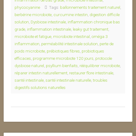
inflammation de bas grade
,
microbiote intestinal
,
phycocyanine
Tags:
ballonnements traitement naturel
,
berbérine microbiote
,
curcumine intestin
,
digestion difficile
solution
,
Dysbiose intestinale
,
inflammation chronique bas
grade
,
inflammation intestinale
,
leaky gut traitement
,
microbiote et fatigue
,
microbiote intestinal
,
oméga 3
inflammation
,
perméabilité intestinale solution
,
perte de
poids microbiote
,
prébiotiques fibres
,
probiotiques
efficaces
,
programme microbiote 120 jours
,
protocole
dysbiose naturel
,
psyllium bienfaits
,
rééquilibrer microbiote
,
réparer intestin naturellement
,
restaurer flore intestinale
,
santé intestinale
,
santé intestinale naturelle
,
troubles
digestifs solutions naturelles