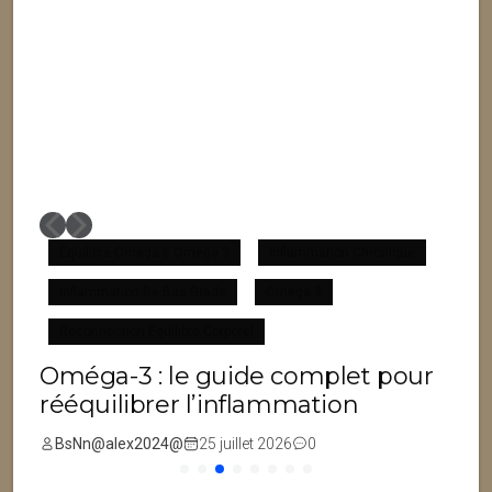
Équilibre Omega 6 Omega 3
Inflammation Chronique
Inflammation De Bas Grade
Omega 3
F
Reconnection Équilibre Corporel
Oméga-3 : le guide complet pour
rééquilibrer l’inflammation
BsNn@alex2024@
25 juillet 2026
0