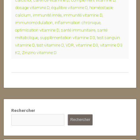
calcitriol
,
carence vitamine D
,
complément vitamine D
,
dosage vitamine D
,
équilibre vitamine D
,
homéostasie
calcium
,
immunité innée
,
immunité vitamine D
,
immunomodulation
,
inflammation chronique
,
optimisation vitamine D
,
santé immunitaire
,
santé
métabolique
,
supplémentation vitamine D3
,
test sanguin
vitamine D
,
test vitamine D
,
VDR
,
vitamine D3
,
vitamine D3
K2
,
Zinzino vitamine D
Rechercher
Rechercher