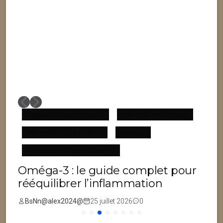
Équilibre Omega 6 Omega 3
Inflammation Chronique
Inflammation De Bas Grade
Omega 3
F
Reconnection Équilibre Corporel
Oméga-3 : le guide complet pour
rééquilibrer l’inflammation
BsNn@alex2024@
25 juillet 2026
0