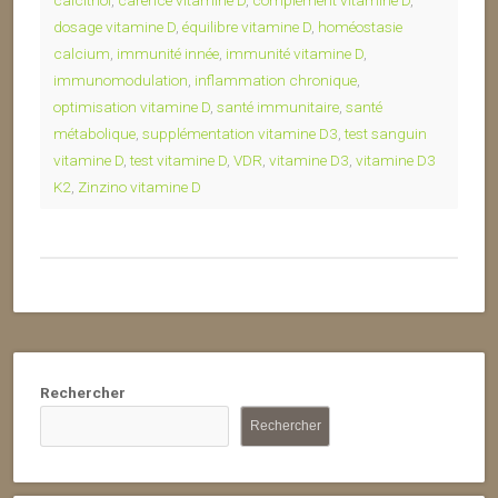
calcitriol
,
carence vitamine D
,
complément vitamine D
,
dosage vitamine D
,
équilibre vitamine D
,
homéostasie
calcium
,
immunité innée
,
immunité vitamine D
,
immunomodulation
,
inflammation chronique
,
optimisation vitamine D
,
santé immunitaire
,
santé
métabolique
,
supplémentation vitamine D3
,
test sanguin
vitamine D
,
test vitamine D
,
VDR
,
vitamine D3
,
vitamine D3
K2
,
Zinzino vitamine D
Rechercher
Rechercher