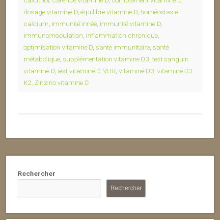
calcitriol
,
carence vitamine D
,
complément vitamine D
,
dosage vitamine D
,
équilibre vitamine D
,
homéostasie
calcium
,
immunité innée
,
immunité vitamine D
,
immunomodulation
,
inflammation chronique
,
optimisation vitamine D
,
santé immunitaire
,
santé
métabolique
,
supplémentation vitamine D3
,
test sanguin
vitamine D
,
test vitamine D
,
VDR
,
vitamine D3
,
vitamine D3
K2
,
Zinzino vitamine D
Rechercher
Rechercher