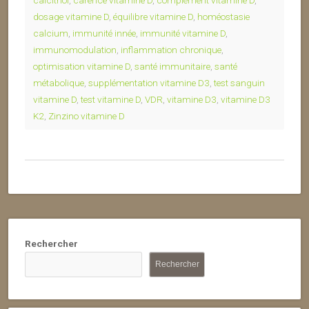
calcitriol
,
carence vitamine D
,
complément vitamine D
,
dosage vitamine D
,
équilibre vitamine D
,
homéostasie
calcium
,
immunité innée
,
immunité vitamine D
,
immunomodulation
,
inflammation chronique
,
optimisation vitamine D
,
santé immunitaire
,
santé
métabolique
,
supplémentation vitamine D3
,
test sanguin
vitamine D
,
test vitamine D
,
VDR
,
vitamine D3
,
vitamine D3
K2
,
Zinzino vitamine D
Rechercher
Rechercher