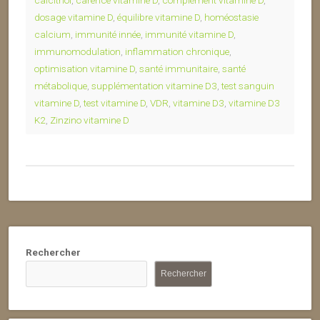
calcitriol
,
carence vitamine D
,
complément vitamine D
,
dosage vitamine D
,
équilibre vitamine D
,
homéostasie
calcium
,
immunité innée
,
immunité vitamine D
,
immunomodulation
,
inflammation chronique
,
optimisation vitamine D
,
santé immunitaire
,
santé
métabolique
,
supplémentation vitamine D3
,
test sanguin
vitamine D
,
test vitamine D
,
VDR
,
vitamine D3
,
vitamine D3
K2
,
Zinzino vitamine D
Rechercher
Rechercher