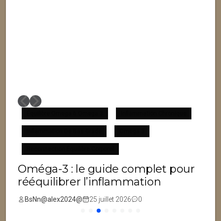
Équilibre Omega 6 Omega 3
Inflammation Chronique
Inflammation De Bas Grade
Omega 3
F
Reconnection Équilibre Corporel
Oméga-3 : le guide complet pour
rééquilibrer l’inflammation
BsNn@alex2024@
25 juillet 2026
0