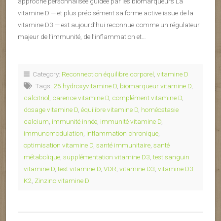
approche personnalisée guidée par les biomarqueurs La
vitamine D — et plus précisément sa forme active issue de la
vitamine D3 — est aujourd’hui reconnue comme un régulateur
majeur de l’immunité, de l’inflammation et…
Category:
Reconnection équilibre corporel
,
vitamine D
Tags:
25 hydroxyvitamine D
,
biomarqueur vitamine D
,
calcitriol
,
carence vitamine D
,
complément vitamine D
,
dosage vitamine D
,
équilibre vitamine D
,
homéostasie
calcium
,
immunité innée
,
immunité vitamine D
,
immunomodulation
,
inflammation chronique
,
optimisation vitamine D
,
santé immunitaire
,
santé
métabolique
,
supplémentation vitamine D3
,
test sanguin
vitamine D
,
test vitamine D
,
VDR
,
vitamine D3
,
vitamine D3
K2
,
Zinzino vitamine D