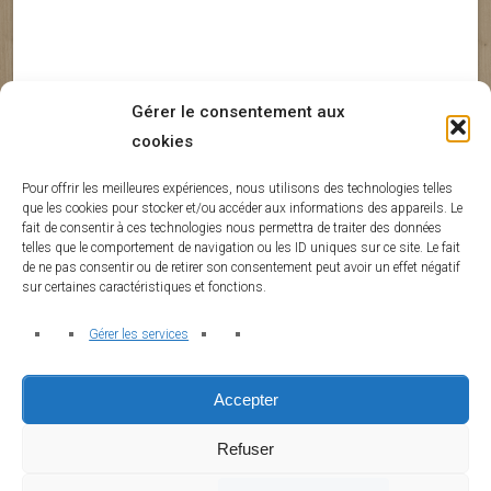
Gérer le consentement aux
cookies
Curcumine
Équilibre Omega 6 Omega 3
Inflammation Chronique
Inflammation De Bas Grade
Pour offrir les meilleures expériences, nous utilisons des technologies telles
que les cookies pour stocker et/ou accéder aux informations des appareils. Le
Fibromyalgie : des actifs naturels
M
fait de consentir à ces technologies nous permettra de traiter des données
telles que le comportement de navigation ou les ID uniques sur ce site. Le fait
prometteurs
i
de ne pas consentir ou de retirer son consentement peut avoir un effet négatif
s
sur certaines caractéristiques et fonctions.
BsNn@alex2024@
1 juillet 2026
0
Gérer les services
Accepter
Refuser
Copyright © 2026 · All Rights Reserved · Reconnection