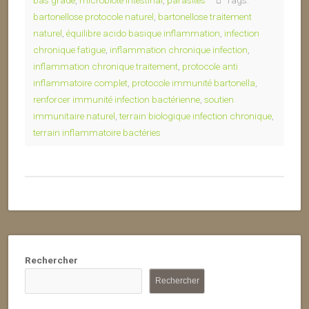
bas grade
,
microbiote intestinal
,
parasites
Tags:
bartonellose protocole naturel
,
bartonellose traitement
naturel
,
équilibre acido basique inflammation
,
infection
chronique fatigue
,
inflammation chronique infection
,
inflammation chronique traitement
,
protocole anti
inflammatoire complet
,
protocole immunité bartonella
,
renforcer immunité infection bactérienne
,
soutien
immunitaire naturel
,
terrain biologique infection chronique
,
terrain inflammatoire bactéries
Rechercher
Rechercher