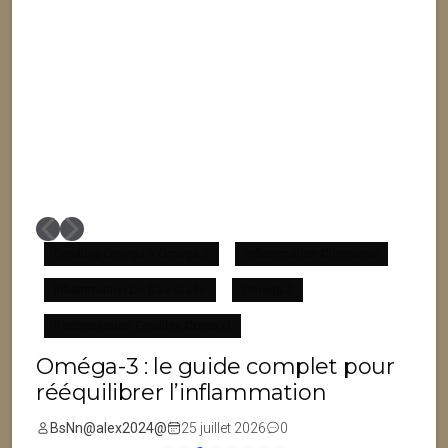
Équilibre Omega 6 Omega 3
Inflammation Chronique
Inflammation De Bas Grade
Omega 3
F
Reconnection Équilibre Corporel
Oméga-3 : le guide complet pour
rééquilibrer l’inflammation
BsNn@alex2024@
25 juillet 2026
0