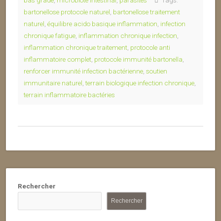
bas grade
,
microbiote intestinal
,
parasites
Tags:
bartonellose protocole naturel
,
bartonellose traitement
naturel
,
équilibre acido basique inflammation
,
infection
chronique fatigue
,
inflammation chronique infection
,
inflammation chronique traitement
,
protocole anti
inflammatoire complet
,
protocole immunité bartonella
,
renforcer immunité infection bactérienne
,
soutien
immunitaire naturel
,
terrain biologique infection chronique
,
terrain inflammatoire bactéries
Rechercher
Rechercher