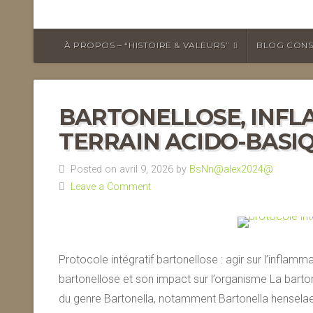
À PROPOS – “HISTOIRE & VALEURS”
BLOG CONS
BARTONELLOSE, INFL
TERRAIN ACIDO-BASI
Posted on avril 9, 2026 by
BsNn@alex2024@
Leave a Comment
Protocole intégratif bartonellose : agir sur l’inflamm
bartonellose et son impact sur l’organisme La barto
du genre Bartonella, notamment Bartonella henselae