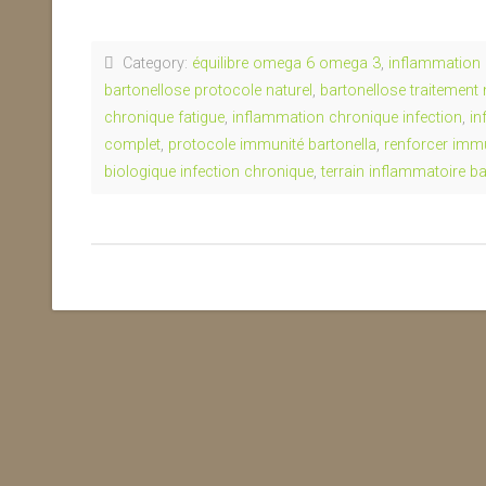
Category:
équilibre omega 6 omega 3
,
inflammation 
bartonellose protocole naturel
,
bartonellose traitement 
chronique fatigue
,
inflammation chronique infection
,
in
complet
,
protocole immunité bartonella
,
renforcer immu
biologique infection chronique
,
terrain inflammatoire ba