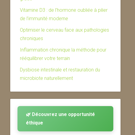
Vitamine D3 : de l’hormone oubliée à pilier
de l’immunité moderne
Optimiser le cerveau face aux pathologies
chroniques
Inflammation chronique la méthode pour
rééquilibrer votre terrain
Dysbiose intestinale et restauration du
microbiote naturellement
🌿 Découvrez une opportunité
éthique