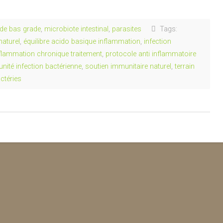
de bas grade
,
microbiote intestinal
,
parasites
Tags:
naturel
,
équilibre acido basique inflammation
,
infection
flammation chronique traitement
,
protocole anti inflammatoire
nité infection bactérienne
,
soutien immunitaire naturel
,
terrain
ctéries