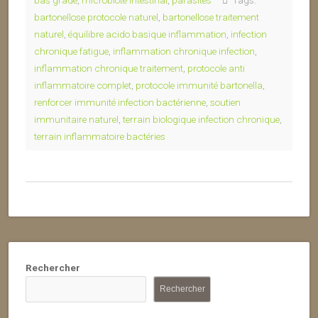
bas grade
,
microbiote intestinal
,
parasites
Tags:
bartonellose protocole naturel
,
bartonellose traitement
naturel
,
équilibre acido basique inflammation
,
infection
chronique fatigue
,
inflammation chronique infection
,
inflammation chronique traitement
,
protocole anti
inflammatoire complet
,
protocole immunité bartonella
,
renforcer immunité infection bactérienne
,
soutien
immunitaire naturel
,
terrain biologique infection chronique
,
terrain inflammatoire bactéries
Rechercher
Rechercher