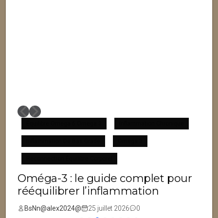
Équilibre Omega 6 Omega 3
Inflammation Chronique
Inflammation De Bas Grade
Omega 3
F
Reconnection Équilibre Corporel
Oméga-3 : le guide complet pour
rééquilibrer l’inflammation
BsNn@alex2024@
25 juillet 2026
0