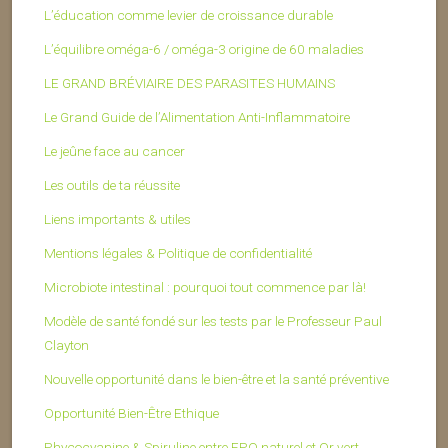
L’éducation comme levier de croissance durable
L’équilibre oméga-6 / oméga-3 origine de 60 maladies
LE GRAND BRÉVIAIRE DES PARASITES HUMAINS
Le Grand Guide de l’Alimentation Anti-Inflammatoire
Le jeûne face au cancer
Les outils de ta réussite
Liens importants & utiles
Mentions légales & Politique de confidentialité
Microbiote intestinal : pourquoi tout commence par là!
Modèle de santé fondé sur les tests par le Professeur Paul
Clayton
Nouvelle opportunité dans le bien-être et la santé préventive
Opportunité Bien-Être Ethique
Phycocyanine & Spiruline entre EPO naturel et Or vert