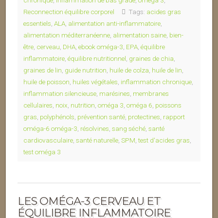
chronique
,
inflammation de bas grade
,
omega 3
,
Reconnection équilibre corporel
Tags:
acides gras
essentiels
,
ALA
,
alimentation anti-inflammatoire
,
alimentation méditerranéenne
,
alimentation saine
,
bien-
être
,
cerveau
,
DHA
,
ebook oméga-3
,
EPA
,
équilibre
inflammatoire
,
équilibre nutritionnel
,
graines de chia
,
graines de lin
,
guide nutrition
,
huile de colza
,
huile de lin
,
huile de poisson
,
huiles végétales
,
inflammation chronique
,
inflammation silencieuse
,
marésines
,
membranes
cellulaires
,
noix
,
nutrition
,
oméga 3
,
oméga 6
,
poissons
gras
,
polyphénols
,
prévention santé
,
protectines
,
rapport
oméga-6 oméga-3
,
résolvines
,
sang séché
,
santé
cardiovasculaire
,
santé naturelle
,
SPM
,
test d'acides gras
,
test oméga 3
LES OMÉGA-3 CERVEAU ET
ÉQUILIBRE INFLAMMATOIRE