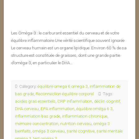
Les Oméga-3 : le carburant essentiel du cerveau et de votre
équilibre inflammatoire Une vérité scientifique souvent ignorée
Le cerveau humain est un organe lipidique. Environ 60 % de sa
structure est constituée de graisses, dont une grande partie
d’oméga-3, en particulier le DHA…
Category:
équilibre omega 6 omega 3
,
inflammation de
bas grade
,
Reconnection équilibre corporel
Tags:
acides gras essentiels
,
CRP inflammation
,
déclin cognitif
,
DHA cerveau
,
EPA inflammation
,
équilibre oméga 6 3
,
inflammation bas grade
,
inflammation chronique
,
mémoire concentration
,
nutrition cerveau
,
oméga 3
bienfaits
,
oméga 3 cerveau
,
santé cognitive
,
santé mentale
oméga 3
,
test oméga 3