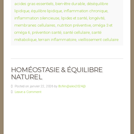
acides gras essentiels
,
bien-être durable
,
déséquilibre
lipidique
,
équilibre lipidique
,
inflammation chronique
,
inflammation silencieuse
,
lipides et santé
,
longévité
,
membranes cellulaires
,
nutrition préventive
,
oméga 3 et
oméga 6
,
prévention santé
,
santé cellulaire
,
santé
métabolique
,
terrain inflammatoire
,
vieillissement cellulaire
HOMÉOSTASIE & ÉQUILIBRE
NATUREL
Posted on janvier 22, 2026 by
BsNn@alex2024@
Leave a Comment