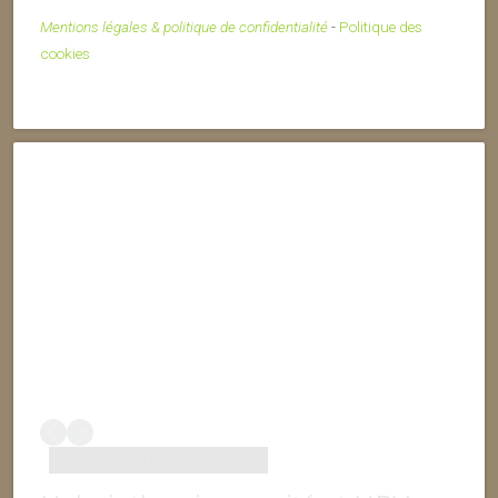
Mentions légales & politique de confidentialité
-
Politique des
cookies
Reconnection Équilibre Corporel
Éq