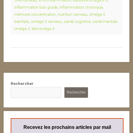
DHA cerveau
,
EPA inflammation
,
équilibre oméga 6 3
,
inflammation bas grade
,
inflammation chronique
,
mémoire concentration
,
nutrition cerveau
,
oméga 3
bienfaits
,
oméga 3 cerveau
,
santé cognitive
,
santé mentale
oméga 3
,
test oméga 3
Rechercher
Rechercher
Recevez les prochains articles par mail