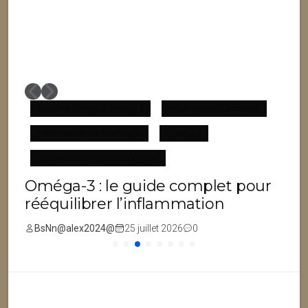
Équilibre Omega 6 Omega 3
Inflammation Chronique
Inflammation De Bas Grade
Omega 3
F
Reconnection Équilibre Corporel
Oméga-3 : le guide complet pour
rééquilibrer l’inflammation
BsNn@alex2024@
25 juillet 2026
0