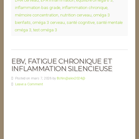
DHA cerveau
,
EPA inflammation
,
équilibre oméga 6 3
,
inflammation bas grade
,
inflammation chronique
,
mémoire concentration
,
nutrition cerveau
,
oméga 3
bienfaits
,
oméga 3 cerveau
,
santé cognitive
,
santé mentale
oméga 3
,
test oméga 3
EBV, FATIGUE CHRONIQUE ET
INFLAMMATION SILENCIEUSE
Posted on mars 7, 2026 by
BsNn@alex2024@
Leave a Comment