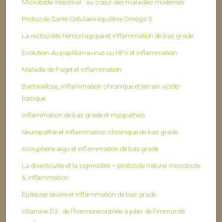
Microbiote intestinal : au cœur des maladies modernes
Protocole Santé Cellulaire équilibre Oméga-3
La rectocolite hémorragique et inflammation de bas grade
Evolution du papillomavirus ou HPV et inflammation
Maladie de Paget et inflammation
Bartonellose, inflammation chronique et terrain acido-
basique
Inflammation de bas grade et myopathies
Neuropathie et inflammation chronique de bas grade
Acouphène aigu et inflammation de bas grade
La diverticulite et la sigmoïdite – protocole naturel microbiote
& inflammation
Épilepsie sévère et inflammation de bas grade
Vitamine D3 : de l’hormone oubliée à pilier de l’immunité