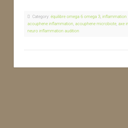
Category:
équilibre omega 6 omega 3
,
inflammation 
acouphene inflammation
,
acouphene microbiote
,
axe i
neuro inflammation audition