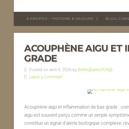
À PROPOS – “HISTOIRE & VALEURS”
BLOG CONS
ACOUPHÈNE AIGU ET 
GRADE
Posted on avril 4, 2026 by
BsNn@alex2024@
Leave a Comment
Acouphène aigu et inflammation de bas grade : compr
aigu est souvent perçu comme un simple symptôme a
constitue un signal d’alerte biologique complexe, rév