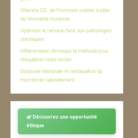
Vitamine D3 : de l’hormone oubliée à pilier
de l’immunité moderne
Optimiser le cerveau face aux pathologies
chroniques
Inflammation chronique la méthode pour
rééquilibrer votre terrain
Dysbiose intestinale et restauration du
microbiote naturellement
🌿 Découvrez une opportunité
éthique