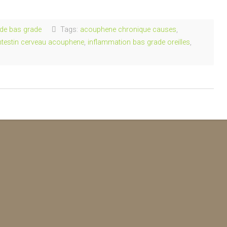
de bas grade
Tags:
acouphene chronique causes
,
ntestin cerveau acouphene
,
inflammation bas grade oreilles
,