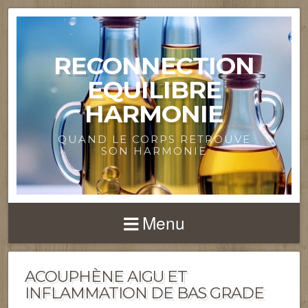
RECONNECTION
EQUILIBRE
HARMONIE
QUAND LE CORPS RETROUVE
SON HARMONIE
Menu
ACOUPHÈNE AIGU ET
INFLAMMATION DE BAS GRADE