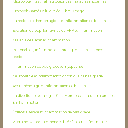
Microbiote intestinal : au cœur des maladies modernes
Protocole Santé Cellulaire équilibre Oméga-3
La rectocolite hémorragique et inflammation de bas grade
Evolution du papillomavirus ou HPV et inflammation
Maladie de Paget et inflammation
Bartonellose, inflammation chronique et terrain acido-
basique
Inflammation de bas grade et myopathies
Neuropathie et inflammation chronique de bas grade
Acouphène aigu et inflammation de bas grade
La diverticulite et la sigmoïdite – protocole naturel microbiote
& inflammation
Épilepsie sévère et inflammation de bas grade
Vitamine D3 : de l’hormone oubliée à pilier de l’immunité