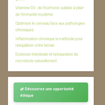
Vitamine D3 : de l’hormone oubliée à pilier
de l’immunité moderne
Optimiser le cerveau face aux pathologies
chroniques
Inflammation chronique la méthode pour
rééquilibrer votre terrain
Dysbiose intestinale et restauration du
microbiote naturellement
🌿 Découvrez une opportunité
éthique