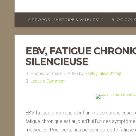
À PROPOS – “HISTOIRE & VALEURS”
BLOG CONS
EBV, FATIGUE CHRON
SILENCIEUSE
Posted on mars 7, 2026 by
BsNn@alex2024@
Leave a Comment
EBV, fatigue chronique et inflammation silencieuse :
fatigue chronique est aujourd’hui l’un des symptôm
médicales. Pour certaines personnes, cette fatigue de