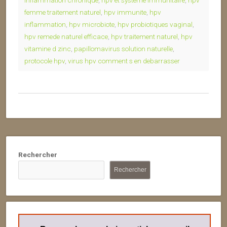
inflammation chronique
,
hpv et systeme immunitaire
,
hpv
femme traitement naturel
,
hpv immunite
,
hpv
inflammation
,
hpv microbiote
,
hpv probiotiques vaginal
,
hpv remede naturel efficace
,
hpv traitement naturel
,
hpv
vitamine d zinc
,
papillomavirus solution naturelle
,
protocole hpv
,
virus hpv comment s en debarrasser
Rechercher
Rechercher