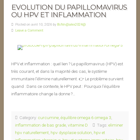
EVOLUTION DU PAPILLOMAVIRUS
OU HPV ET INFLAMMATION
Posted on avril 10, 2026 by
BsNn@alex2024@
Leave a Comment
HPV et inflammation : quel lien ? Le papillomavirus (HPV) est
très courant, et dans la majorité des cas, le système
immunitaire l’élimine naturellement. 👉 Le problème survient
quand : Dans ce contexte, le HPV peut : Pourquoi l’équilibre
inflammatoire change la donne ?…
Category:
curcumine
,
équilibre omega 6 omega 3
,
inflammation de bas grade
,
vitamine D
Tags:
eliminer
hpv naturellement
,
hpv dysplasie solution
,
hpv et