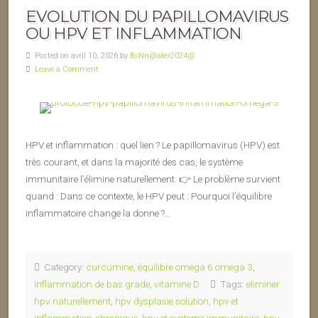
EVOLUTION DU PAPILLOMAVIRUS
OU HPV ET INFLAMMATION
Posted on avril 10, 2026 by
BsNn@alex2024@
Leave a Comment
HPV et inflammation : quel lien ? Le papillomavirus (HPV) est
très courant, et dans la majorité des cas, le système
immunitaire l’élimine naturellement. 👉 Le problème survient
quand : Dans ce contexte, le HPV peut : Pourquoi l’équilibre
inflammatoire change la donne ?…
Category:
curcumine
,
équilibre omega 6 omega 3
,
inflammation de bas grade
,
vitamine D
Tags:
eliminer
hpv naturellement
,
hpv dysplasie solution
,
hpv et