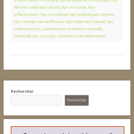
inflammation chronique
,
hpv et systeme immunitaire
,
hpv
femme traitement naturel
,
hpv immunite
,
hpv
inflammation
,
hpv microbiote
,
hpv probiotiques vaginal
,
hpv remede naturel efficace
,
hpv traitement naturel
,
hpv
vitamine d zinc
,
papillomavirus solution naturelle
,
protocole hpv
,
virus hpv comment s en debarrasser
Rechercher
Rechercher