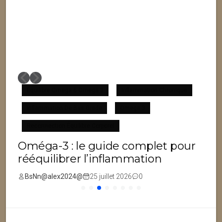
Équilibre Omega 6 Omega 3
Inflammation Chronique
Inflammation De Bas Grade
Omega 3
F
Reconnection Équilibre Corporel
Oméga-3 : le guide complet pour
rééquilibrer l’inflammation
BsNn@alex2024@
25 juillet 2026
0