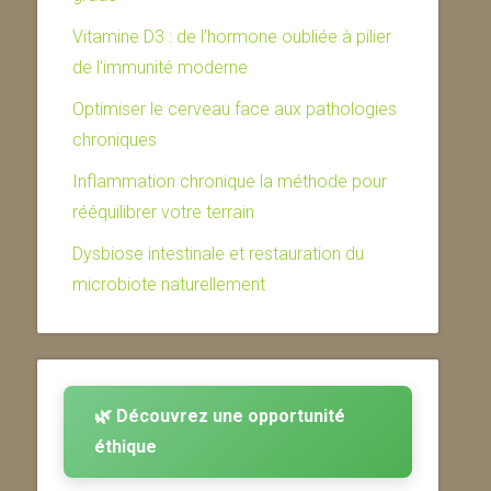
Vitamine D3 : de l’hormone oubliée à pilier
de l’immunité moderne
Optimiser le cerveau face aux pathologies
chroniques
Inflammation chronique la méthode pour
rééquilibrer votre terrain
Dysbiose intestinale et restauration du
microbiote naturellement
🌿 Découvrez une opportunité
éthique