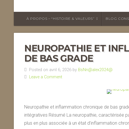
À PROPOS – “HISTOIRE & VALEURS”
BLOG CONS
NEUROPATHIE ET IN
DE BAS GRADE
Posted on avril 6, 2026 by
BsNn@alex2024@
Leave a Comment
Neuropathie et inflammation chronique de bas grad
intégratives Résumé La neuropathie, caractérisée pa
plus en plus associée à un état d’inflammation chr