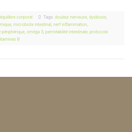
quilibre corporel
Tags:
douleur nerveuse
,
dysbiose
,
émique
,
microbiote intestinal
,
nerf inflammation
,
 périphérique
,
oméga 3
,
perméabilité intestinale
,
protocole
itamines B