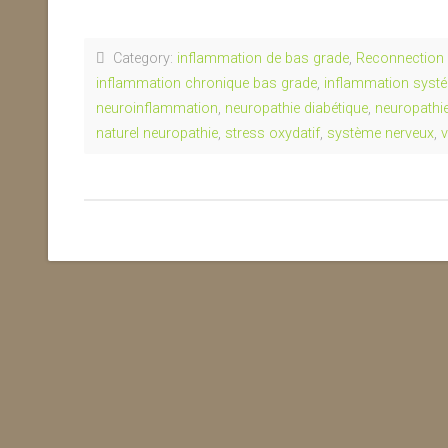
Category:
inflammation de bas grade
,
Reconnection é
inflammation chronique bas grade
,
inflammation syst
neuroinflammation
,
neuropathie diabétique
,
neuropathie
naturel neuropathie
,
stress oxydatif
,
système nerveux
,
v