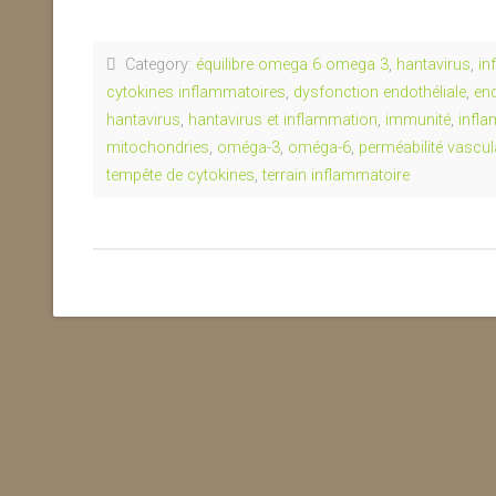
Category:
équilibre omega 6 omega 3
,
hantavirus
,
in
cytokines inflammatoires
,
dysfonction endothéliale
,
en
hantavirus
,
hantavirus et inflammation
,
immunité
,
infl
mitochondries
,
oméga-3
,
oméga-6
,
perméabilité vascul
tempête de cytokines
,
terrain inflammatoire