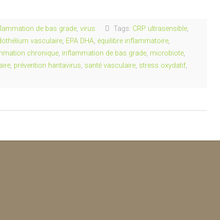
flammation de bas grade
,
virus
Tags:
CRP ultrasensible
,
dothélium vasculaire
,
EPA DHA
,
équilibre inflammatoire
,
ammation chronique
,
inflammation de bas grade
,
microbiote
,
aire
,
prévention hantavirus
,
santé vasculaire
,
stress oxydatif
,