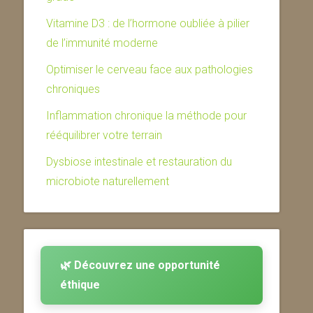
Vitamine D3 : de l’hormone oubliée à pilier
de l’immunité moderne
Optimiser le cerveau face aux pathologies
chroniques
Inflammation chronique la méthode pour
rééquilibrer votre terrain
Dysbiose intestinale et restauration du
microbiote naturellement
🌿 Découvrez une opportunité
éthique