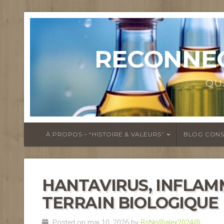
RECONNEC
QU
À PROPOS – “HISTOIRE & VALEURS”
BLOG CONS
HANTAVIRUS, INFLAM
TERRAIN BIOLOGIQUE
Posted on mai 10, 2026 by
BsNn@alex2024@