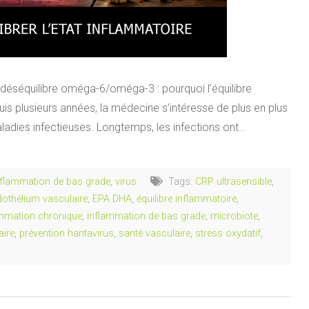
 déséquilibre oméga-6/oméga-3 : pourquoi l’équilibre
is plusieurs années, la médecine s’intéresse de plus en plus
aladies infectieuses. Longtemps, les infections ont…
nflammation de bas grade
,
virus
Tags:
CRP ultrasensible
,
dothélium vasculaire
,
EPA DHA
,
équilibre inflammatoire
,
ammation chronique
,
inflammation de bas grade
,
microbiote
,
aire
,
prévention hantavirus
,
santé vasculaire
,
stress oxydatif
,