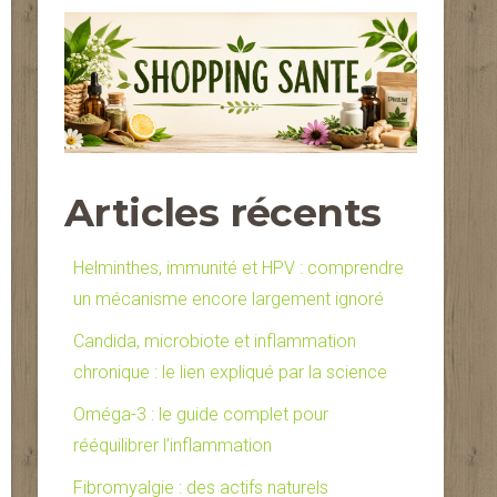
Articles récents
Helminthes, immunité et HPV : comprendre
un mécanisme encore largement ignoré
Candida, microbiote et inflammation
chronique : le lien expliqué par la science
Oméga-3 : le guide complet pour
rééquilibrer l’inflammation
Fibromyalgie : des actifs naturels