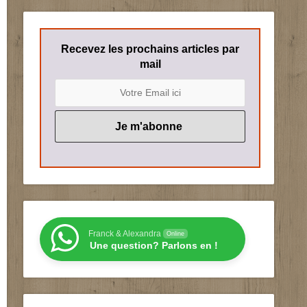
Recevez les prochains articles par
mail
Franck & Alexandra
Online
Une question? Parlons en !