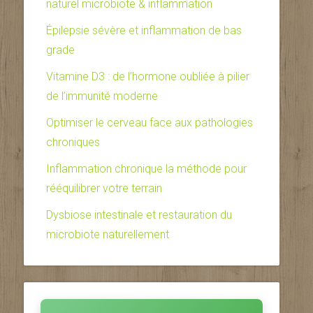
naturel microbiote & inflammation
Épilepsie sévère et inflammation de bas
grade
Vitamine D3 : de l’hormone oubliée à pilier
de l’immunité moderne
Optimiser le cerveau face aux pathologies
chroniques
Inflammation chronique la méthode pour
rééquilibrer votre terrain
Dysbiose intestinale et restauration du
microbiote naturellement