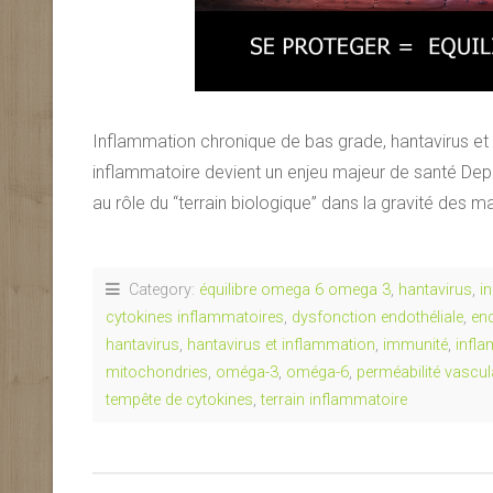
Inflammation chronique de bas grade, hantavirus et
inflammatoire devient un enjeu majeur de santé Depu
au rôle du “terrain biologique” dans la gravité des m
Category:
équilibre omega 6 omega 3
,
hantavirus
,
i
cytokines inflammatoires
,
dysfonction endothéliale
,
en
hantavirus
,
hantavirus et inflammation
,
immunité
,
infl
mitochondries
,
oméga-3
,
oméga-6
,
perméabilité vascul
tempête de cytokines
,
terrain inflammatoire