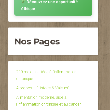
Découvrez une opportunité
éthique
Nos Pages
200 maladies liées à l’inflammation
chronique
À propos – “Histoire & Valeurs”
Alimentation moderne, aide à
l'inflammation chronique et au cancer