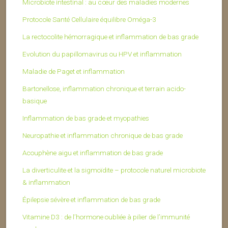
Microbiote intestinal : au cœur des maladies modernes
Protocole Santé Cellulaire équilibre Oméga-3
La rectocolite hémorragique et inflammation de bas grade
Evolution du papillomavirus ou HPV et inflammation
Maladie de Paget et inflammation
Bartonellose, inflammation chronique et terrain acido-
basique
Inflammation de bas grade et myopathies
Neuropathie et inflammation chronique de bas grade
Acouphène aigu et inflammation de bas grade
La diverticulite et la sigmoïdite – protocole naturel microbiote
& inflammation
Épilepsie sévère et inflammation de bas grade
Vitamine D3 : de l’hormone oubliée à pilier de l’immunité