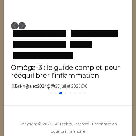
Équilibre Omega 6 Omega 3
Inflammation Chronique
Inflammation De Bas Grade
Omega 3
F
Reconnection Équilibre Corporel
Oméga-3 : le guide complet pour
rééquilibrer l’inflammation
BsNn@alex2024@
25 juillet 2026
0
Copyright © 2026 · All Rights Reserved · Reconnection
Equilibre Harmonie