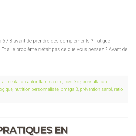
 6 / 3 avant de prendre des compléments ? Fatigue
te…Et si le problème n’était pas ce que vous pensez ? Avant de
:
alimentation anti-inflammatoire
,
bien-être
,
consultation
logique
,
nutrition personnalisée
,
oméga 3
,
prévention santé
,
ratio
PRATIQUES EN