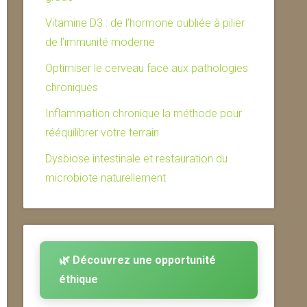
Vitamine D3 : de l’hormone oubliée à pilier
de l’immunité moderne
Optimiser le cerveau face aux pathologies
chroniques
Inflammation chronique la méthode pour
rééquilibrer votre terrain
Dysbiose intestinale et restauration du
microbiote naturellement
🌿 Découvrez une opportunité
éthique