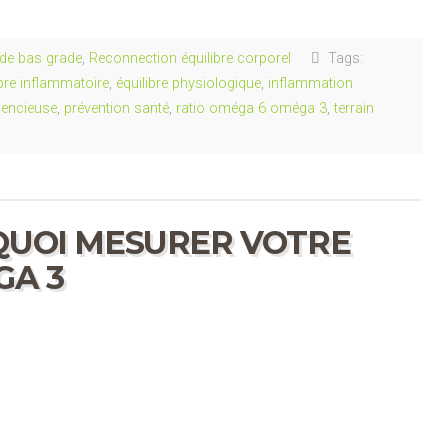
de bas grade
,
Reconnection équilibre corporel
Tags:
ibre inflammatoire
,
équilibre physiologique
,
inflammation
lencieuse
,
prévention santé
,
ratio oméga 6 oméga 3
,
terrain
RQUOI MESURER VOTRE
GA 3