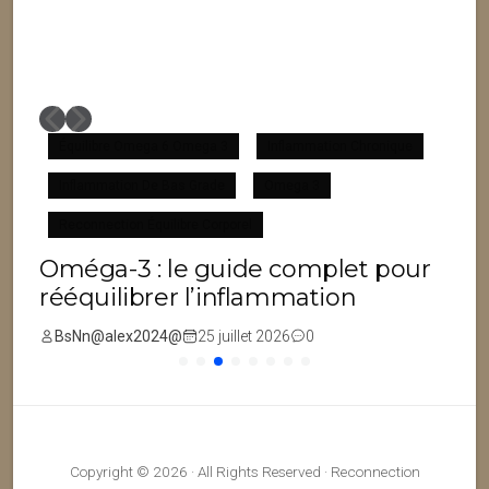
Équilibre Omega 6 Omega 3
Inflammation Chronique
Inflammation De Bas Grade
Omega 3
F
Reconnection Équilibre Corporel
Oméga-3 : le guide complet pour
rééquilibrer l’inflammation
BsNn@alex2024@
25 juillet 2026
0
Copyright © 2026 · All Rights Reserved · Reconnection