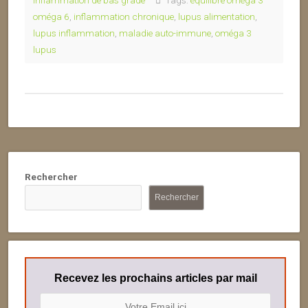
inflammation de bas grade
Tags:
équilibre oméga 3
oméga 6
,
inflammation chronique
,
lupus alimentation
,
lupus inflammation
,
maladie auto-immune
,
oméga 3
lupus
Rechercher
Rechercher
Recevez les prochains articles par mail