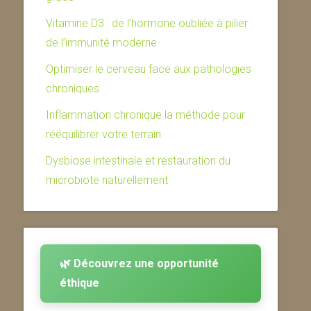
Vitamine D3 : de l’hormone oubliée à pilier
de l’immunité moderne
Optimiser le cerveau face aux pathologies
chroniques
Inflammation chronique la méthode pour
rééquilibrer votre terrain
Dysbiose intestinale et restauration du
microbiote naturellement
🌿 Découvrez une opportunité
éthique