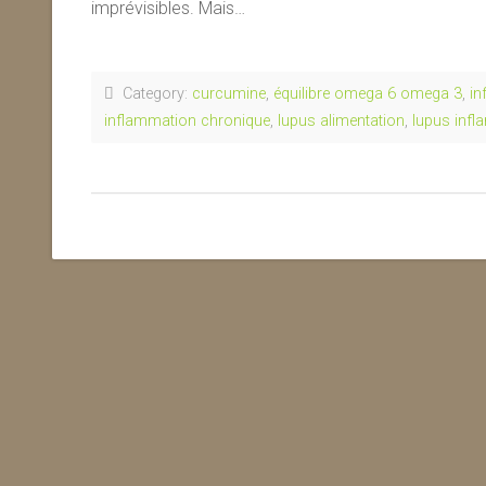
imprévisibles. Mais…
Category:
curcumine
,
équilibre omega 6 omega 3
,
in
inflammation chronique
,
lupus alimentation
,
lupus inf