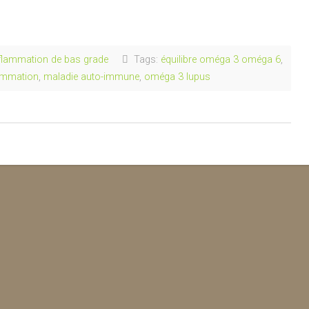
flammation de bas grade
Tags:
équilibre oméga 3 oméga 6
,
lammation
,
maladie auto-immune
,
oméga 3 lupus