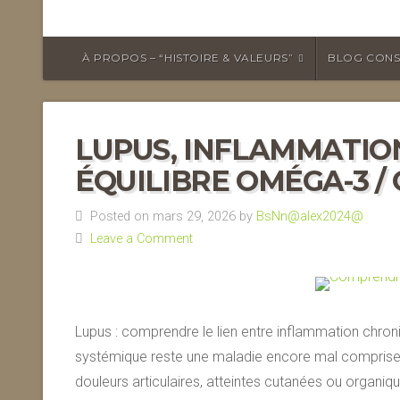
À PROPOS – “HISTOIRE & VALEURS”
BLOG CONS
LUPUS, INFLAMMATIO
ÉQUILIBRE OMÉGA-3 /
Posted on mars 29, 2026 by
BsNn@alex2024@
Leave a Comment
Lupus : comprendre le lien entre inflammation chro
systémique reste une maladie encore mal comprise, so
douleurs articulaires, atteintes cutanées ou organiq