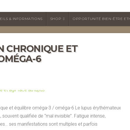
EILS & INFORMATIONS
SHOP
OPPORTUNITÉ BIEN-ÊTRE ET
N CHRONIQUE ET
 OMÉGA-6
nique et équilibre oméga-3 / oméga-6 Le lupus érythémateux
uvent qualifiée de “mal invisible”. Fatigue intense,
ues… ses manifestations sont multiples et parfois