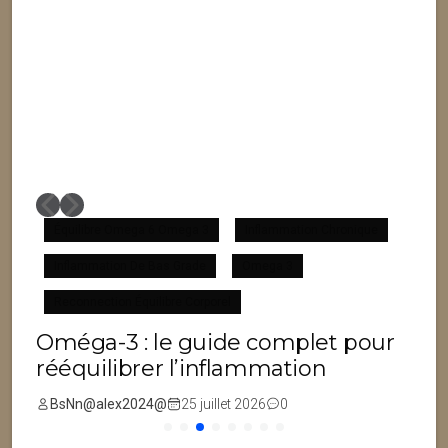
Équilibre Omega 6 Omega 3
Inflammation Chronique
Inflammation De Bas Grade
Omega 3
F
Reconnection Équilibre Corporel
Oméga-3 : le guide complet pour
rééquilibrer l’inflammation
BsNn@alex2024@
25 juillet 2026
0