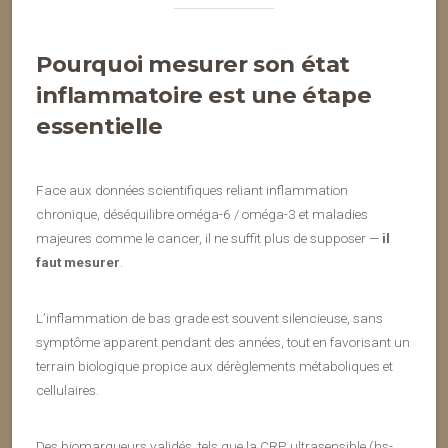
Pourquoi mesurer son état
inflammatoire est une étape
essentielle
Face aux données scientifiques reliant inflammation
chronique, déséquilibre oméga-6 / oméga-3 et maladies
majeures comme le cancer, il ne suffit plus de supposer —
il
faut mesurer
.
L’inflammation de bas grade est souvent silencieuse, sans
symptôme apparent pendant des années, tout en favorisant un
terrain biologique propice aux dérèglements métaboliques et
cellulaires.
Des biomarqueurs validés, tels que la CRP ultrasensible (hs-