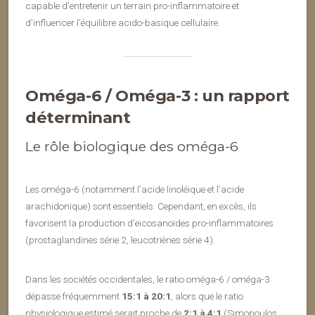
capable d’entretenir un terrain pro-inflammatoire et
d’influencer l’équilibre acido-basique cellulaire.
Oméga-6 / Oméga-3 : un rapport
déterminant
Le rôle biologique des oméga-6
Les oméga-6 (notamment l’acide linoléique et l’acide
arachidonique) sont essentiels. Cependant, en excès, ils
favorisent la production d’eicosanoïdes pro-inflammatoires
(prostaglandines série 2, leucotriènes série 4).
Dans les sociétés occidentales, le ratio oméga-6 / oméga-3
dépasse fréquemment
15:1 à 20:1
, alors que le ratio
physiologique estimé serait proche de
2:1 à 4:1
(Simopoulos,