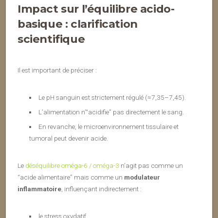
Impact sur l’
équilibre acido-
basique
: clarification
scientifique
Il est important de préciser :
Le pH sanguin est strictement régulé (≈7,35–7,45).
L’alimentation n’“acidifie” pas directement le sang.
En revanche, le microenvironnement tissulaire et
tumoral peut devenir acide.
Le
déséquilibre oméga-6 / oméga-3
n’agit pas comme un
“acide alimentaire” mais comme un
modulateur
inflammatoire
, influençant indirectement :
le stress oxydatif