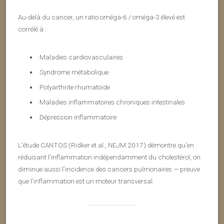
Au-delà du cancer, un ratio oméga-6 / oméga-3 élevé est
corrélé à :
Maladies cardiovasculaires
Syndrome métabolique
Polyarthrite rhumatoïde
Maladies inflammatoires chroniques intestinales
Dépression inflammatoire
L’étude CANTOS (Ridker et al., NEJM 2017) démontre qu’en
réduisant l’inflammation indépendamment du cholestérol, on
diminue aussi l’incidence des cancers pulmonaires — preuve
que l’inflammation est un moteur transversal.