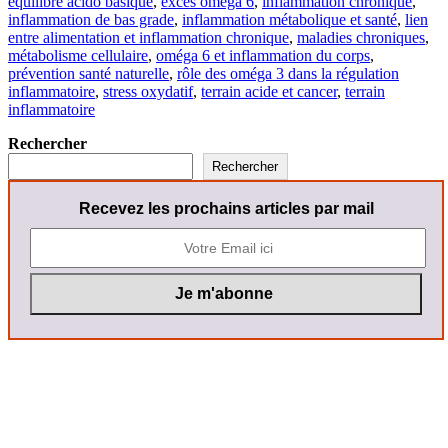
équilibre acido basique
,
excès oméga 6
,
inflammation chronique
,
inflammation de bas grade
,
inflammation métabolique et santé
,
lien
entre alimentation et inflammation chronique
,
maladies chroniques
,
métabolisme cellulaire
,
oméga 6 et inflammation du corps
,
prévention santé naturelle
,
rôle des oméga 3 dans la régulation
inflammatoire
,
stress oxydatif
,
terrain acide et cancer
,
terrain
inflammatoire
Rechercher
Rechercher
Recevez les prochains articles par mail