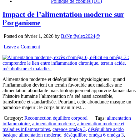
Politique de cookies (UE)
Impact de l’alimentation moderne sur
l’organisme
Posted on février 1, 2026 by
BsNn@alex2024@
Leave a Comment
Alimentation moderne et déséquilibres physiologiques : quand
l’inflammation devient un terrain favorable aux maladies une
alimentation abondante mais biologiquement appauvrie Jamais dans
l’histoire humaine l’alimentation n’a été aussi accessible,
transformée et standardisée. Pourtant, cette abondance masque un
paradoxe majeur : le corps humain n’est…
Category:
Reconnection équilibre corporel
Tags:
alimentation
inflammatoire
,
alimentation moderne
,
alimentation moderne et
maladies inflammatoires
,
carence oméga 3
,
déséquilibre acido
basique alimentation moderne
,
déséquilibre oméga 6 oméga 3
,