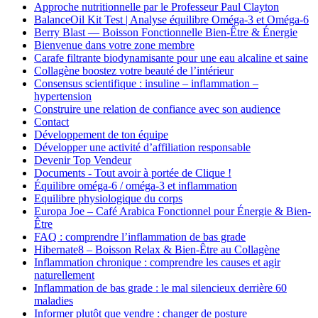
Approche nutritionnelle par le Professeur Paul Clayton
BalanceOil Kit Test | Analyse équilibre Oméga-3 et Oméga-6
Berry Blast — Boisson Fonctionnelle Bien-Être & Énergie
Bienvenue dans votre zone membre
Carafe filtrante biodynamisante pour une eau alcaline et saine
Collagène boostez votre beauté de l’intérieur
Consensus scientifique : insuline – inflammation –
hypertension
Construire une relation de confiance avec son audience
Contact
Développement de ton équipe
Développer une activité d’affiliation responsable
Devenir Top Vendeur
Documents - Tout avoir à portée de Clique !
Équilibre oméga-6 / oméga-3 et inflammation
Equilibre physiologique du corps
Europa Joe – Café Arabica Fonctionnel pour Énergie & Bien-
Être
FAQ : comprendre l’inflammation de bas grade
Hibernate8 – Boisson Relax & Bien-Être au Collagène
Inflammation chronique : comprendre les causes et agir
naturellement
Inflammation de bas grade : le mal silencieux derrière 60
maladies
Informer plutôt que vendre : changer de posture