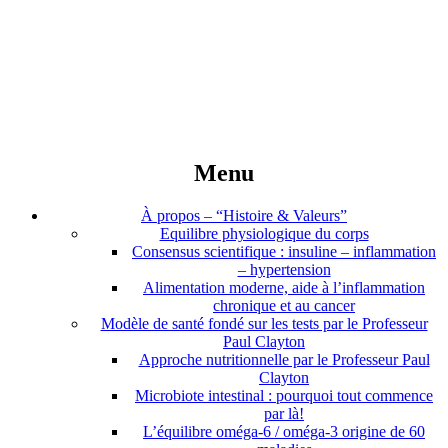
Reconnection
Equilibre
Harmonie
Menu
À propos – “Histoire & Valeurs”
Equilibre physiologique du corps
Consensus scientifique : insuline – inflammation
– hypertension
Alimentation moderne, aide à l’inflammation
chronique et au cancer
Modèle de santé fondé sur les tests par le Professeur
Paul Clayton
Approche nutritionnelle par le Professeur Paul
Clayton
Microbiote intestinal : pourquoi tout commence
par là!
L’équilibre oméga-6 / oméga-3 origine de 60