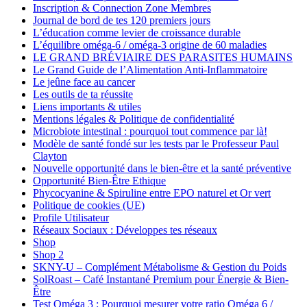
Inscription & Connection Zone Membres
Journal de bord de tes 120 premiers jours
L’éducation comme levier de croissance durable
L’équilibre oméga-6 / oméga-3 origine de 60 maladies
LE GRAND BRÉVIAIRE DES PARASITES HUMAINS
Le Grand Guide de l’Alimentation Anti-Inflammatoire
Le jeûne face au cancer
Les outils de ta réussite
Liens importants & utiles
Mentions légales & Politique de confidentialité
Microbiote intestinal : pourquoi tout commence par là!
Modèle de santé fondé sur les tests par le Professeur Paul
Clayton
Nouvelle opportunité dans le bien-être et la santé préventive
Opportunité Bien-Être Ethique
Phycocyanine & Spiruline entre EPO naturel et Or vert
Politique de cookies (UE)
Profile Utilisateur
Réseaux Sociaux : Développes tes réseaux
Shop
Shop 2
SKNY-U – Complément Métabolisme & Gestion du Poids
SolRoast – Café Instantané Premium pour Énergie & Bien-
Être
Test Oméga 3 : Pourquoi mesurer votre ratio Oméga 6 /