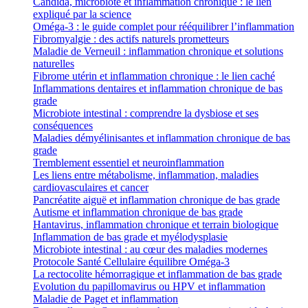
Candida, microbiote et inflammation chronique : le lien
expliqué par la science
Oméga-3 : le guide complet pour rééquilibrer l’inflammation
Fibromyalgie : des actifs naturels prometteurs
Maladie de Verneuil : inflammation chronique et solutions
naturelles
Fibrome utérin et inflammation chronique : le lien caché
Inflammations dentaires et inflammation chronique de bas
grade
Microbiote intestinal : comprendre la dysbiose et ses
conséquences
Maladies démyélinisantes et inflammation chronique de bas
grade
Tremblement essentiel et neuroinflammation
Les liens entre métabolisme, inflammation, maladies
cardiovasculaires et cancer
Pancréatite aiguë et inflammation chronique de bas grade
Autisme et inflammation chronique de bas grade
Hantavirus, inflammation chronique et terrain biologique
Inflammation de bas grade et myélodysplasie
Microbiote intestinal : au cœur des maladies modernes
Protocole Santé Cellulaire équilibre Oméga-3
La rectocolite hémorragique et inflammation de bas grade
Evolution du papillomavirus ou HPV et inflammation
Maladie de Paget et inflammation