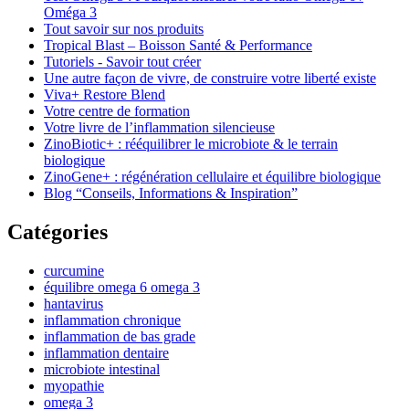
Oméga 3
Tout savoir sur nos produits
Tropical Blast – Boisson Santé & Performance
Tutoriels - Savoir tout créer
Une autre façon de vivre, de construire votre liberté existe
Viva+ Restore Blend
Votre centre de formation
Votre livre de l’inflammation silencieuse
ZinoBiotic+ : rééquilibrer le microbiote & le terrain
biologique
ZinoGene+ : régénération cellulaire et équilibre biologique
Blog “Conseils, Informations & Inspiration”
Catégories
curcumine
équilibre omega 6 omega 3
hantavirus
inflammation chronique
inflammation de bas grade
inflammation dentaire
microbiote intestinal
myopathie
omega 3