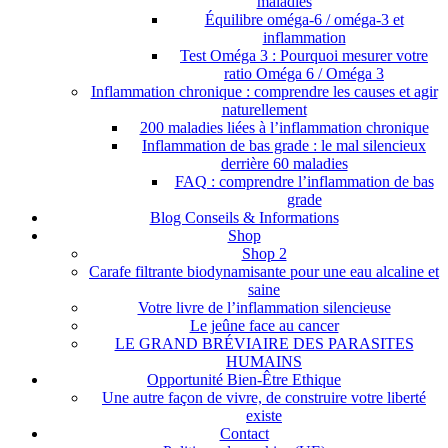
maladies
Équilibre oméga-6 / oméga-3 et
inflammation
Test Oméga 3 : Pourquoi mesurer votre
ratio Oméga 6 / Oméga 3
Inflammation chronique : comprendre les causes et agir
naturellement
200 maladies liées à l’inflammation chronique
Inflammation de bas grade : le mal silencieux
derrière 60 maladies
FAQ : comprendre l’inflammation de bas
grade
Blog Conseils & Informations
Shop
Shop 2
Carafe filtrante biodynamisante pour une eau alcaline et
saine
Votre livre de l’inflammation silencieuse
Le jeûne face au cancer
LE GRAND BRÉVIAIRE DES PARASITES
HUMAINS
Opportunité Bien-Être Ethique
Une autre façon de vivre, de construire votre liberté
existe
Contact