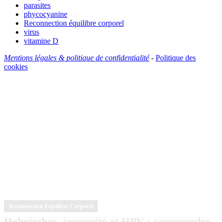
parasites
phycocyanine
Reconnection équilibre corporel
virus
vitamine D
Mentions légales & politique de confidentialité
-
Politique des
cookies
Reconnection Équilibre Corporel
Helminthes, immunité et HPV : comprendre