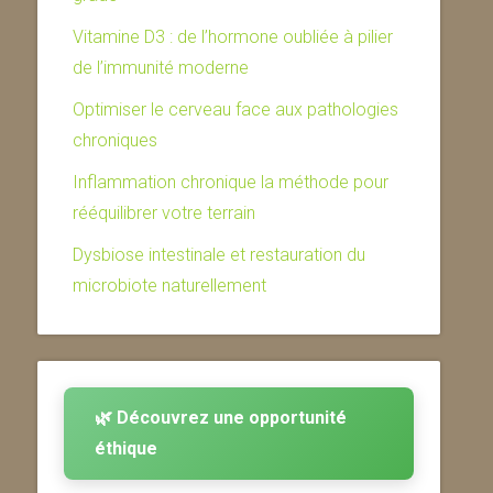
Vitamine D3 : de l’hormone oubliée à pilier
de l’immunité moderne
Optimiser le cerveau face aux pathologies
chroniques
Inflammation chronique la méthode pour
rééquilibrer votre terrain
Dysbiose intestinale et restauration du
microbiote naturellement
🌿 Découvrez une opportunité
éthique