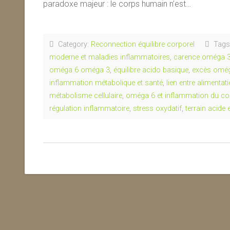
paradoxe majeur : le corps humain n’est…
Category:
Reconnection équilibre corporel
Tags
moderne et maladies inflammatoires
,
carence oméga 
oméga 6 oméga 3
,
équilibre acido basique
,
excès omé
inflammation métabolique et santé
,
lien entre alimenta
métabolisme cellulaire
,
oméga 6 et inflammation du co
régulation inflammatoire
,
stress oxydatif
,
terrain acide 