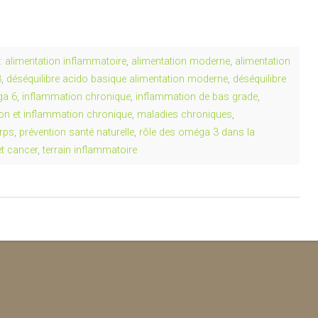
:
alimentation inflammatoire
,
alimentation moderne
,
alimentation
3
,
déséquilibre acido basique alimentation moderne
,
déséquilibre
ga 6
,
inflammation chronique
,
inflammation de bas grade
,
tion et inflammation chronique
,
maladies chroniques
,
rps
,
prévention santé naturelle
,
rôle des oméga 3 dans la
et cancer
,
terrain inflammatoire