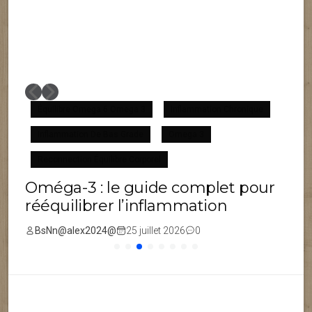
Équilibre Omega 6 Omega 3
Inflammation Chronique
Inflammation De Bas Grade
Omega 3
F
Reconnection Équilibre Corporel
Oméga-3 : le guide complet pour
rééquilibrer l’inflammation
BsNn@alex2024@
25 juillet 2026
0